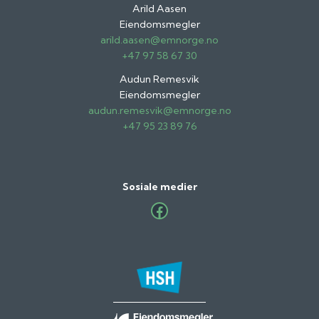
Arild Aasen
Eiendomsmegler
arild.aasen@emnorge.no
+47 97 58 67 30
Audun Remesvik
Eiendomsmegler
audun.remesvik@emnorge.no
+47 95 23 89 76
Sosiale medier
Facebook