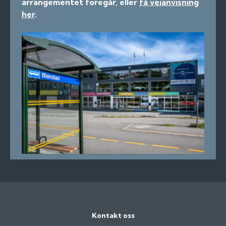
arrangementet foregår, eller
få veianvisning
her
.
Kontakt oss