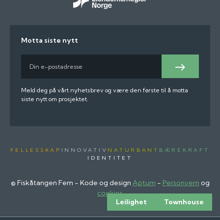
Motta siste nytt
E-
post
Meld
på
Meld deg på vårt nyhetsbrev og være den første til å motta
siste nytt om prosjektet.
FELLESSKAP
INNOVATIV
NATURBANT
BÆREKRAFT
IDENTITET
© Fiskåtangen Fem - Kode og design
Aptum
-
Personvern
og
cookies
Leilighet
Townhouse