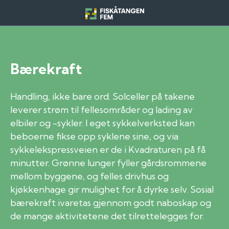
Skip
to
Fiskatangen Fem
content
Bærekraft
Handling, ikke bare ord. Solceller på takene
leverer strøm til fellesområder og lading av
elbiler og -sykler. I eget sykkelverksted kan
beboerne fikse opp syklene sine, og via
sykkelekspressveien er de i Kvadraturen på få
minutter. Grønne lunger fyller gårdsrommene
mellom byggene, og felles drivhus og
kjøkkenhage gir mulighet for å dyrke selv. Sosial
bærekraft ivaretas gjennom godt naboskap og
de mange aktivitetene det tilrettelegges for.