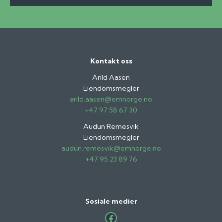
Kontakt oss
Arild Aasen
Eiendomsmegler
arild.aasen@emnorge.no
+47 97 58 67 30
Audun Remesvik
Eiendomsmegler
audun.remesvik@emnorge.no
+47 95 23 89 76
Sosiale medier
Facebook