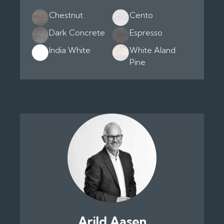
Chestnut
Cento
Dark Concrete
Espresso
India White
White Aland
Pine
Arild Aasen