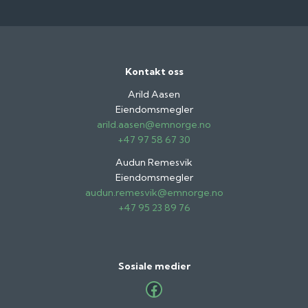
Kontakt oss
Arild Aasen
Eiendomsmegler
arild.aasen@emnorge.no
+47 97 58 67 30
Audun Remesvik
Eiendomsmegler
audun.remesvik@emnorge.no
+47 95 23 89 76
Sosiale medier
Facebook