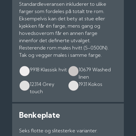
Standardleveransen inkluderer to ulike
farger som fordeles på totalt tre rom.
Eksempelvis kan det bety at stue eller
kjøkken får én farge, mens gang og
hovedsoverom får en annen farge
innenfor det definerte utvalget.
Resterende rom males hvitt (S-0500N).
Tak og vegger males i samme farge.
9918 Klassisk hvit
10679 Washed
linen
12314 Grey
1931 Kokos
touch
Benkeplate
Seks flotte og slitesterke varianter.