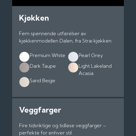
Kjøkken
Fem spennende utførelser av
kjøkkenmodellen Dalen, fra Strai kjøkken.
Premium White
Pearl Grey
Dark Taupe
Light Lakeland
Acasia
Sand Beige
Veggfarger
Fire tidsriktige og tidløse veggfarger –
perfekte for enhver stil.