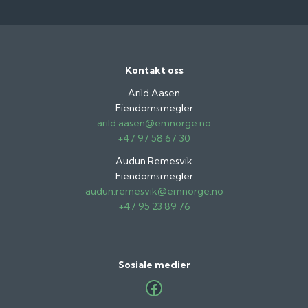
Kontakt oss
Arild Aasen
Eiendomsmegler
arild.aasen@emnorge.no
+47 97 58 67 30
Audun Remesvik
Eiendomsmegler
audun.remesvik@emnorge.no
+47 95 23 89 76
Sosiale medier
Facebook