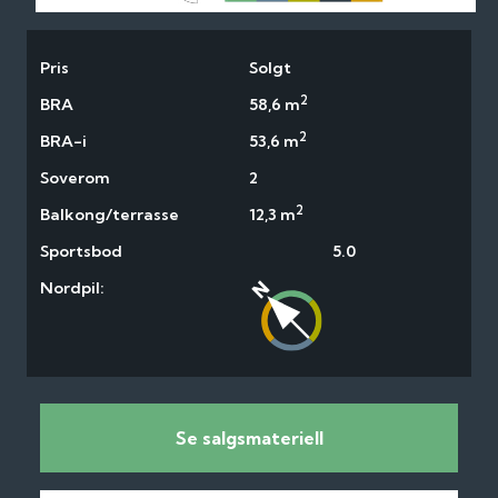
Pris
Solgt
2
BRA
58,6 m
2
BRA-i
53,6 m
Soverom
2
2
Balkong/terrasse
12,3 m
Sportsbod
5.0
Nordpil:
Se salgsmateriell