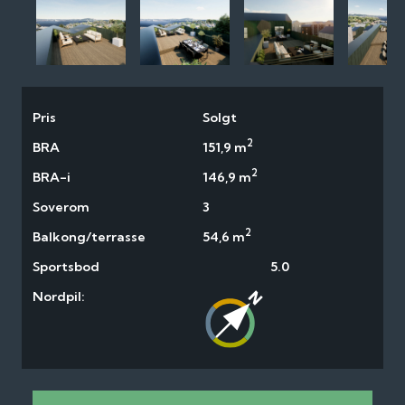
Pris
Solgt
2
BRA
151,9 m
2
BRA-i
146,9 m
Soverom
3
2
Balkong/terrasse
54,6 m
Sportsbod
5.0
Nordpil: