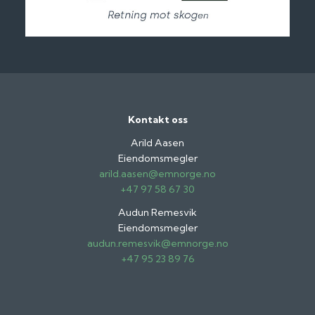
Kontakt oss
Arild Aasen
Eiendomsmegler
arild.aasen@emnorge.no
+47 97 58 67 30
Audun Remesvik
Eiendomsmegler
audun.remesvik@emnorge.no
+47 95 23 89 76