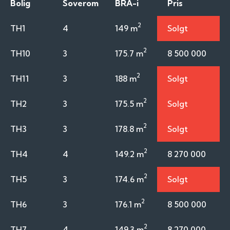
Bolig
Soverom
BRA-i
Pris
2
TH1
4
149 m
Solgt
2
TH10
3
175.7 m
8 500 000
2
TH11
3
188 m
Solgt
2
TH2
3
175.5 m
Solgt
2
TH3
3
178.8 m
Solgt
2
TH4
4
149.2 m
8 270 000
2
TH5
3
174.6 m
Solgt
2
TH6
3
176.1 m
8 500 000
2
TH7
4
149.3 m
8 270 000