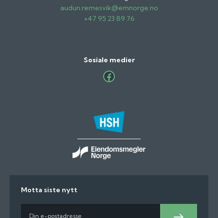
audun.remesvik@emnorge.no
+47 95 23 89 76
Sosiale medier
Facebook
Motta siste nytt
E-