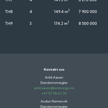
2
TH8
4
149.4 m
7 900 000
2
TH9
3
174.2 m
8 500 000
Kontakt oss
Arild Aasen
Eiendomsmegler
arild.aasen@emnorge.no
+47 97 58 67 30
Audun Remesvik
Eiendomsmegler