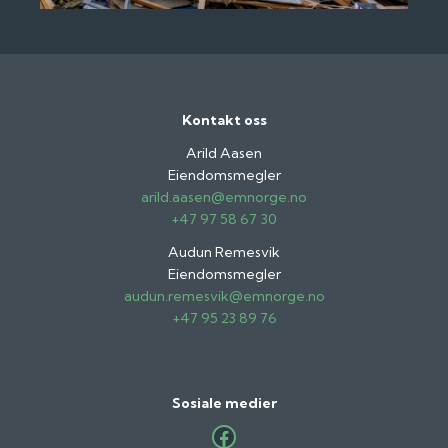
Kontakt oss
Arild Aasen
Eiendomsmegler
arild.aasen@emnorge.no
+47 97 58 67 30
Audun Remesvik
Eiendomsmegler
audun.remesvik@emnorge.no
+47 95 23 89 76
Sosiale medier
Facebook